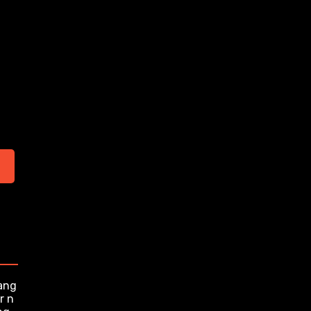
ang
r n